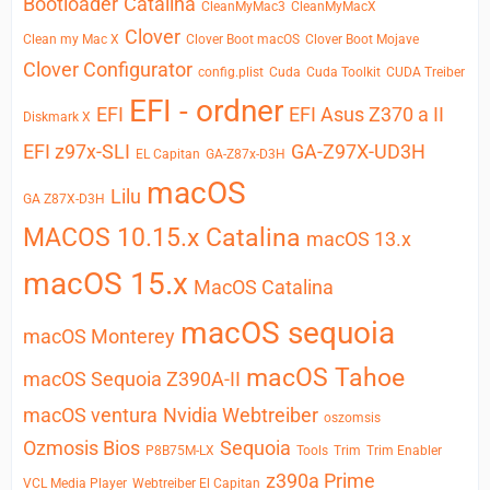
Bootloader
Catalina
CleanMyMac3
CleanMyMacX
Clover
Clean my Mac X
Clover Boot macOS
Clover Boot Mojave
Clover Configurator
config.plist
Cuda
Cuda Toolkit
CUDA Treiber
EFI - ordner
EFI
EFI Asus Z370 a II
Diskmark X
EFI z97x-SLI
GA-Z97X-UD3H
EL Capitan
GA-Z87x-D3H
macOS
Lilu
GA Z87X-D3H
MACOS 10.15.x Catalina
macOS 13.x
macOS 15.x
MacOS Catalina
macOS sequoia
macOS Monterey
macOS Tahoe
macOS Sequoia Z390A-II
macOS ventura
Nvidia Webtreiber
oszomsis
Ozmosis Bios
Sequoia
P8B75M-LX
Tools
Trim
Trim Enabler
z390a Prime
VCL Media Player
Webtreiber El Capitan