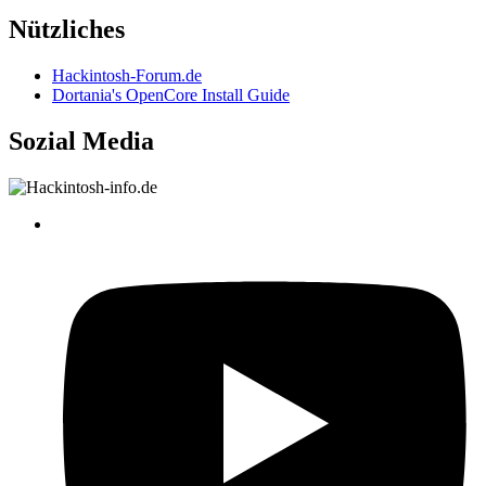
Nützliches
Hackintosh-Forum.de
Dortania's OpenCore Install Guide
Sozial Media