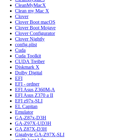
CleanMyMacX
Clean my Mac X
Clover
Clover Boot macOS
Clover Boot Mojave
Clover Configurator
Clover Nightly
config.plist
Cuda
Cuda Toolkit
CUDA Treiber
Diskmark X
Dolby Digital
EFI
EFI - ordner
EFI Asus Z360M-A
EFI Asus Z370 a II
EFI z97x-SLI
EL Capitan
Emulator
GA-Z87x-D3H
GA-Z97X-UD3H
GA Z87X-D3H
Gigabyte GA-Z97X-SLI