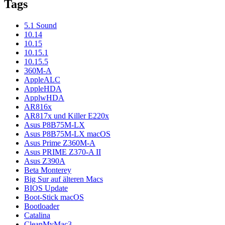
Tags
5.1 Sound
10.14
10.15
10.15.1
10.15.5
360M-A
AppleALC
AppleHDA
ApplwHDA
AR816x
AR817x und Killer E220x
Asus P8B75M-LX
Asus P8B75M-LX macOS
Asus Prime Z360M-A
Asus PRIME Z370-A II
Asus Z390A
Beta Monterey
Big Sur auf älteren Macs
BIOS Update
Boot-Stick macOS
Bootloader
Catalina
CleanMyMac3