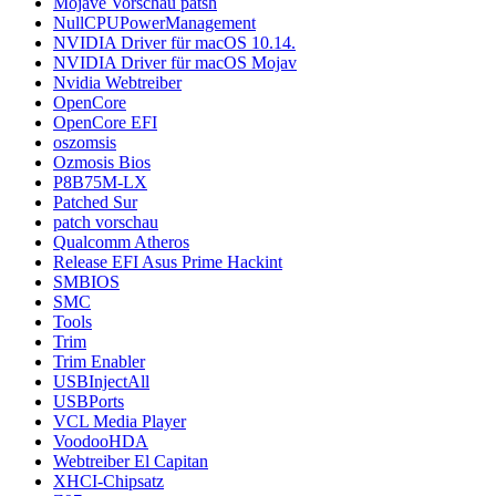
Mojave Vorschau patsh
NullCPUPowerManagement
NVIDIA Driver für macOS 10.14.
NVIDIA Driver für macOS Mojav
Nvidia Webtreiber
OpenCore
OpenCore EFI
oszomsis
Ozmosis Bios
P8B75M-LX
Patched Sur
patch vorschau
Qualcomm Atheros
Release EFI Asus Prime Hackint
SMBIOS
SMC
Tools
Trim
Trim Enabler
USBInjectAll
USBPorts
VCL Media Player
VoodooHDA
Webtreiber El Capitan
XHCI-Chipsatz