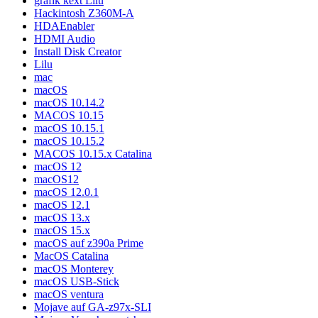
grafik kext Lilu
Hackintosh Z360M-A
HDAEnabler
HDMI Audio
Install Disk Creator
Lilu
mac
macOS
macOS 10.14.2
MACOS 10.15
macOS 10.15.1
macOS 10.15.2
MACOS 10.15.x Catalina
macOS 12
macOS12
macOS 12.0.1
macOS 12.1
macOS 13.x
macOS 15.x
macOS auf z390a Prime
MacOS Catalina
macOS Monterey
macOS USB-Stick
macOS ventura
Mojave auf GA-z97x-SLI