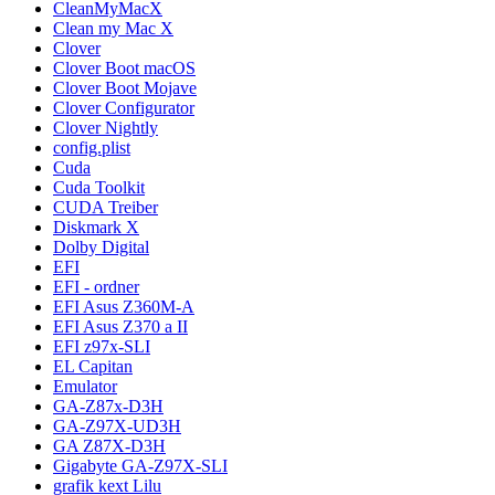
CleanMyMacX
Clean my Mac X
Clover
Clover Boot macOS
Clover Boot Mojave
Clover Configurator
Clover Nightly
config.plist
Cuda
Cuda Toolkit
CUDA Treiber
Diskmark X
Dolby Digital
EFI
EFI - ordner
EFI Asus Z360M-A
EFI Asus Z370 a II
EFI z97x-SLI
EL Capitan
Emulator
GA-Z87x-D3H
GA-Z97X-UD3H
GA Z87X-D3H
Gigabyte GA-Z97X-SLI
grafik kext Lilu