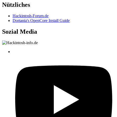
Nützliches
Hackintosh-Forum.de
Dortania's OpenCore Install Guide
Sozial Media