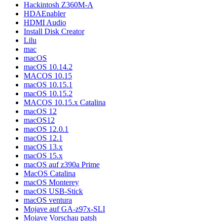
Hackintosh Z360M-A
HDAEnabler
HDMI Audio
Install Disk Creator
Lilu
mac
macOS
macOS 10.14.2
MACOS 10.15
macOS 10.15.1
macOS 10.15.2
MACOS 10.15.x Catalina
macOS 12
macOS12
macOS 12.0.1
macOS 12.1
macOS 13.x
macOS 15.x
macOS auf z390a Prime
MacOS Catalina
macOS Monterey
macOS USB-Stick
macOS ventura
Mojave auf GA-z97x-SLI
Mojave Vorschau patsh