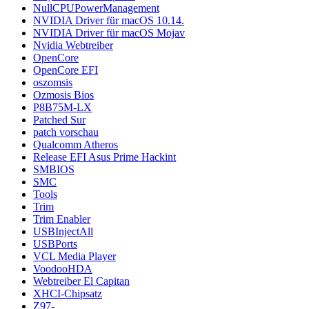
NullCPUPowerManagement
NVIDIA Driver für macOS 10.14.
NVIDIA Driver für macOS Mojav
Nvidia Webtreiber
OpenCore
OpenCore EFI
oszomsis
Ozmosis Bios
P8B75M-LX
Patched Sur
patch vorschau
Qualcomm Atheros
Release EFI Asus Prime Hackint
SMBIOS
SMC
Tools
Trim
Trim Enabler
USBInjectAll
USBPorts
VCL Media Player
VoodooHDA
Webtreiber El Capitan
XHCI-Chipsatz
Z97-