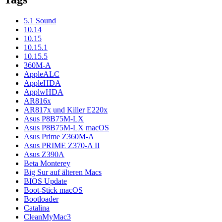
5.1 Sound
10.14
10.15
10.15.1
10.15.5
360M-A
AppleALC
AppleHDA
ApplwHDA
AR816x
AR817x und Killer E220x
Asus P8B75M-LX
Asus P8B75M-LX macOS
Asus Prime Z360M-A
Asus PRIME Z370-A II
Asus Z390A
Beta Monterey
Big Sur auf älteren Macs
BIOS Update
Boot-Stick macOS
Bootloader
Catalina
CleanMyMac3