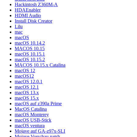
Hackintosh Z360M-A
HDAEnabler
HDMI Audio
Install Disk Creator
Lilu
mac
macOS
macOS 10.14.2
MACOS 10.15
macOS 10.15.1
macOS 10.15.2
MACOS 10.15.x Catalina
macOS 12
macOS12
macOS 12.0.1
macOS 12.1
macOS 13.x
macOS 15.x
macOS auf z390a Prime
MacOS Catalina
macOS Monterey
macOS USB-Stick
macOS ventura
Mojave auf GA-z97x-SLI
Mojave Vorschau patsh