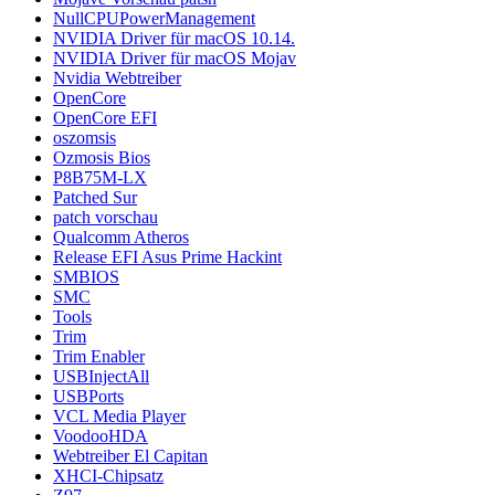
NullCPUPowerManagement
NVIDIA Driver für macOS 10.14.
NVIDIA Driver für macOS Mojav
Nvidia Webtreiber
OpenCore
OpenCore EFI
oszomsis
Ozmosis Bios
P8B75M-LX
Patched Sur
patch vorschau
Qualcomm Atheros
Release EFI Asus Prime Hackint
SMBIOS
SMC
Tools
Trim
Trim Enabler
USBInjectAll
USBPorts
VCL Media Player
VoodooHDA
Webtreiber El Capitan
XHCI-Chipsatz