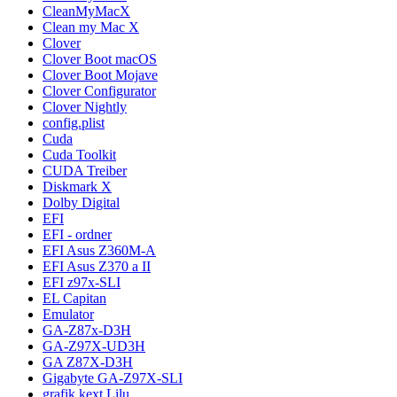
CleanMyMacX
Clean my Mac X
Clover
Clover Boot macOS
Clover Boot Mojave
Clover Configurator
Clover Nightly
config.plist
Cuda
Cuda Toolkit
CUDA Treiber
Diskmark X
Dolby Digital
EFI
EFI - ordner
EFI Asus Z360M-A
EFI Asus Z370 a II
EFI z97x-SLI
EL Capitan
Emulator
GA-Z87x-D3H
GA-Z97X-UD3H
GA Z87X-D3H
Gigabyte GA-Z97X-SLI
grafik kext Lilu