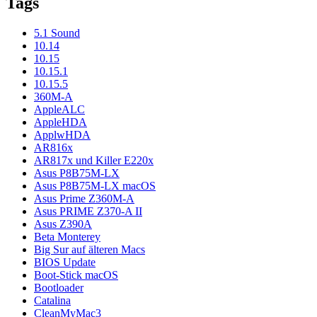
Tags
5.1 Sound
10.14
10.15
10.15.1
10.15.5
360M-A
AppleALC
AppleHDA
ApplwHDA
AR816x
AR817x und Killer E220x
Asus P8B75M-LX
Asus P8B75M-LX macOS
Asus Prime Z360M-A
Asus PRIME Z370-A II
Asus Z390A
Beta Monterey
Big Sur auf älteren Macs
BIOS Update
Boot-Stick macOS
Bootloader
Catalina
CleanMyMac3