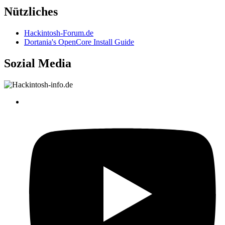
Nützliches
Hackintosh-Forum.de
Dortania's OpenCore Install Guide
Sozial Media