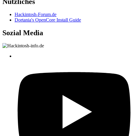
Nützliches
Hackintosh-Forum.de
Dortania's OpenCore Install Guide
Sozial Media