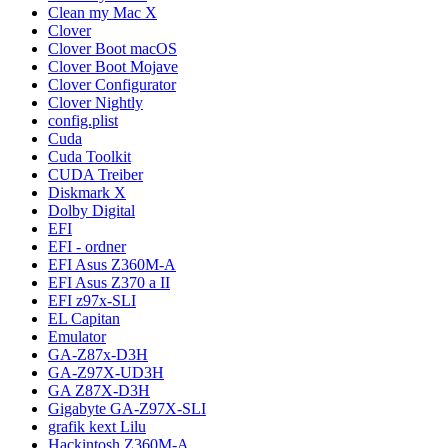
Clean my Mac X
Clover
Clover Boot macOS
Clover Boot Mojave
Clover Configurator
Clover Nightly
config.plist
Cuda
Cuda Toolkit
CUDA Treiber
Diskmark X
Dolby Digital
EFI
EFI - ordner
EFI Asus Z360M-A
EFI Asus Z370 a II
EFI z97x-SLI
EL Capitan
Emulator
GA-Z87x-D3H
GA-Z97X-UD3H
GA Z87X-D3H
Gigabyte GA-Z97X-SLI
grafik kext Lilu
Hackintosh Z360M-A