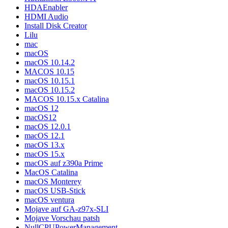
HDAEnabler
HDMI Audio
Install Disk Creator
Lilu
mac
macOS
macOS 10.14.2
MACOS 10.15
macOS 10.15.1
macOS 10.15.2
MACOS 10.15.x Catalina
macOS 12
macOS12
macOS 12.0.1
macOS 12.1
macOS 13.x
macOS 15.x
macOS auf z390a Prime
MacOS Catalina
macOS Monterey
macOS USB-Stick
macOS ventura
Mojave auf GA-z97x-SLI
Mojave Vorschau patsh
NullCPUPowerManagement