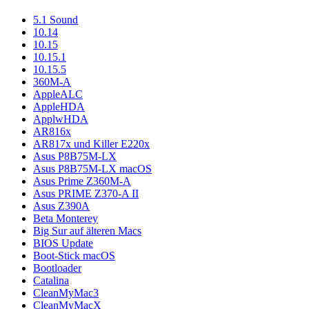
5.1 Sound
10.14
10.15
10.15.1
10.15.5
360M-A
AppleALC
AppleHDA
ApplwHDA
AR816x
AR817x und Killer E220x
Asus P8B75M-LX
Asus P8B75M-LX macOS
Asus Prime Z360M-A
Asus PRIME Z370-A II
Asus Z390A
Beta Monterey
Big Sur auf älteren Macs
BIOS Update
Boot-Stick macOS
Bootloader
Catalina
CleanMyMac3
CleanMyMacX