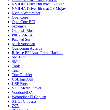
NVIDIA Driver für macOS 10.14.
NVIDIA Driver für macOS Mojav
Nvidia Webtreiber
OpenCore
OpenCore EFI
oszomsis
Ozmosis Bios
P8B75M-LX
Patched Sur
patch vorschau
Qualcomm Atheros
Release EFI Asus Prime Hackint
SMBIOS
SMC
Tools
Trim
Trim Enabler
USBInjectAll
USBPorts
VCL Media Player
VoodooHDA
Webtreiber El Capitan
XHCI-Chipsatz
Z97-