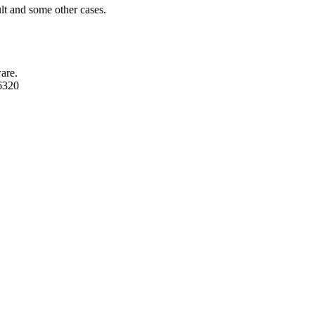
lt and some other cases.
are.
6320