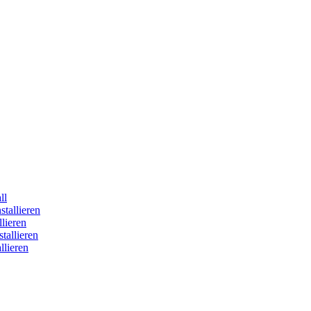
ll
tallieren
lieren
allieren
lieren