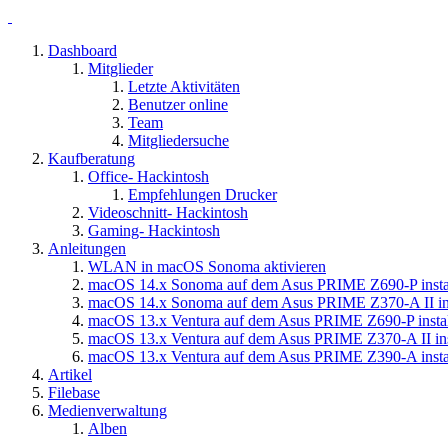
Dashboard
Mitglieder
Letzte Aktivitäten
Benutzer online
Team
Mitgliedersuche
Kaufberatung
Office- Hackintosh
Empfehlungen Drucker
Videoschnitt- Hackintosh
Gaming- Hackintosh
Anleitungen
WLAN in macOS Sonoma aktivieren
macOS 14.x Sonoma auf dem Asus PRIME Z690-P insta
macOS 14.x Sonoma auf dem Asus PRIME Z370-A II ins
macOS 13.x Ventura auf dem Asus PRIME Z690-P instal
macOS 13.x Ventura auf dem Asus PRIME Z370-A II inst
macOS 13.x Ventura auf dem Asus PRIME Z390-A instal
Artikel
Filebase
Medienverwaltung
Alben