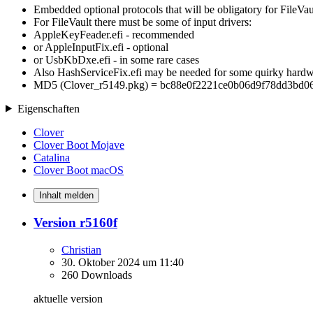
Embedded optional protocols that will be obligatory for FileVau
For FileVault there must be some of input drivers:
AppleKeyFeader.efi - recommended
or AppleInputFix.efi - optional
or UsbKbDxe.efi - in some rare cases
Also HashServiceFix.efi may be needed for some quirky hardw
MD5 (Clover_r5149.pkg) = bc88e0f2221ce0b06d9f78dd3bd0
Eigenschaften
Clover
Clover Boot Mojave
Catalina
Clover Boot macOS
Inhalt melden
Version r5160f
Christian
30. Oktober 2024 um 11:40
260 Downloads
aktuelle version