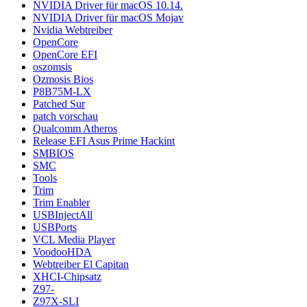
NVIDIA Driver für macOS 10.14.
NVIDIA Driver für macOS Mojav
Nvidia Webtreiber
OpenCore
OpenCore EFI
oszomsis
Ozmosis Bios
P8B75M-LX
Patched Sur
patch vorschau
Qualcomm Atheros
Release EFI Asus Prime Hackint
SMBIOS
SMC
Tools
Trim
Trim Enabler
USBInjectAll
USBPorts
VCL Media Player
VoodooHDA
Webtreiber El Capitan
XHCI-Chipsatz
Z97-
Z97X-SLI