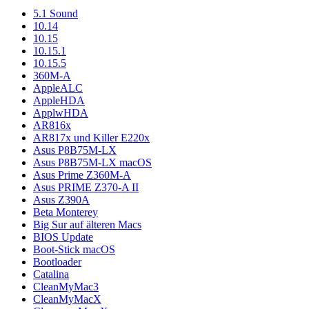
5.1 Sound
10.14
10.15
10.15.1
10.15.5
360M-A
AppleALC
AppleHDA
ApplwHDA
AR816x
AR817x und Killer E220x
Asus P8B75M-LX
Asus P8B75M-LX macOS
Asus Prime Z360M-A
Asus PRIME Z370-A II
Asus Z390A
Beta Monterey
Big Sur auf älteren Macs
BIOS Update
Boot-Stick macOS
Bootloader
Catalina
CleanMyMac3
CleanMyMacX