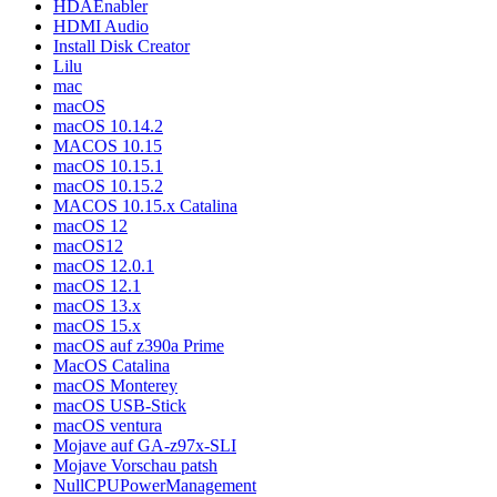
HDAEnabler
HDMI Audio
Install Disk Creator
Lilu
mac
macOS
macOS 10.14.2
MACOS 10.15
macOS 10.15.1
macOS 10.15.2
MACOS 10.15.x Catalina
macOS 12
macOS12
macOS 12.0.1
macOS 12.1
macOS 13.x
macOS 15.x
macOS auf z390a Prime
MacOS Catalina
macOS Monterey
macOS USB-Stick
macOS ventura
Mojave auf GA-z97x-SLI
Mojave Vorschau patsh
NullCPUPowerManagement