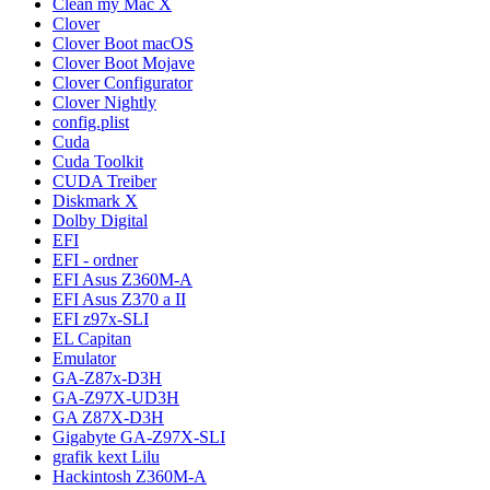
Clean my Mac X
Clover
Clover Boot macOS
Clover Boot Mojave
Clover Configurator
Clover Nightly
config.plist
Cuda
Cuda Toolkit
CUDA Treiber
Diskmark X
Dolby Digital
EFI
EFI - ordner
EFI Asus Z360M-A
EFI Asus Z370 a II
EFI z97x-SLI
EL Capitan
Emulator
GA-Z87x-D3H
GA-Z97X-UD3H
GA Z87X-D3H
Gigabyte GA-Z97X-SLI
grafik kext Lilu
Hackintosh Z360M-A