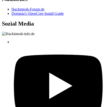
Hackintosh-Forum.de
Dortania's OpenCore Install Guide
Sozial Media